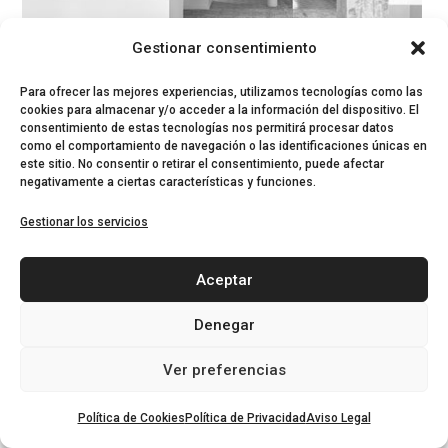
Gestionar consentimiento
Para ofrecer las mejores experiencias, utilizamos tecnologías como las
Damas: Construyendo para Desnudo
cookies para almacenar y/o acceder a la información del dispositivo. El
consentimiento de estas tecnologías nos permitirá procesar datos
Cronotopos
,
Reformas Integrales
,
Reformas viviendas y
como el comportamiento de navegación o las identificaciones únicas en
este sitio. No consentir o retirar el consentimiento, puede afectar
Pisos
negativamente a ciertas características y funciones.
Gestionar los servicios
Aceptar
Denegar
Ver preferencias
Política de Cookies
Política de Privacidad
Aviso Legal