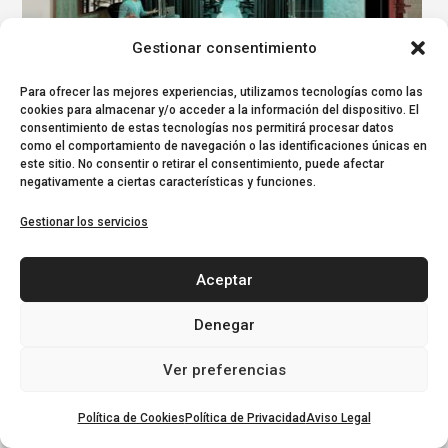
Gestionar consentimiento
Para ofrecer las mejores experiencias, utilizamos tecnologías como las
cookies para almacenar y/o acceder a la información del dispositivo. El
The Boutique Gym
consentimiento de estas tecnologías nos permitirá procesar datos
Cronotopos
,
Diseño de interiores
,
Reformas Integrales
,
Reformas
como el comportamiento de navegación o las identificaciones únicas en
este sitio. No consentir o retirar el consentimiento, puede afectar
viviendas y Pisos
negativamente a ciertas características y funciones.
Gestionar los servicios
Aceptar
Denegar
Ver preferencias
Política de Cookies
Política de Privacidad
Aviso Legal